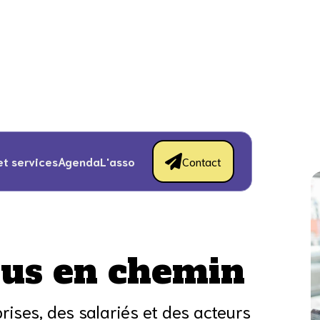

et services
Agenda
L'asso
Contact
us en chemin
rises, des salariés et des acteurs